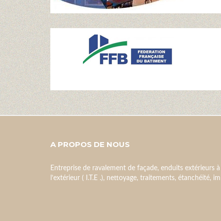
A PROPOS DE NOUS
Entreprise de ravalement de façade, enduits extérieurs à
l’extérieur ( I.T.E .), nettoyage, traitements, étanchéité, 