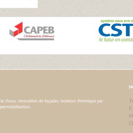
I
T
 la chaux, rénovation de façades, isolation thermique par
imperméabilisation.
E
M
C