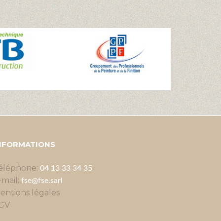
NFORMATIONS
éléphone:
04 13 33 34 35
-mail:
fse@fse.sarl
entions légales
GV