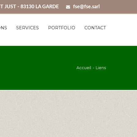
T JUST - 83130 LA GARDE
fse@fse.sarl
ONS
SERVICES
PORTFOLIO
CONTACT
Accueil
Liens